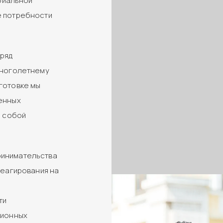
ериальной
е потребности
 ряд
многолетнему
готовке мы
енных
с собой
ринимательства
реагирования на
ти
ционных