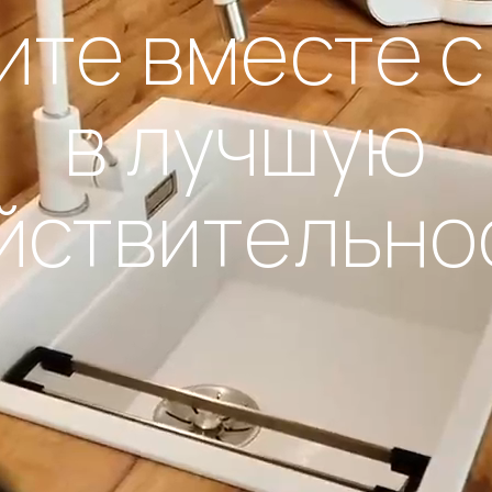
ите вместе с
в лучшую
йствительно