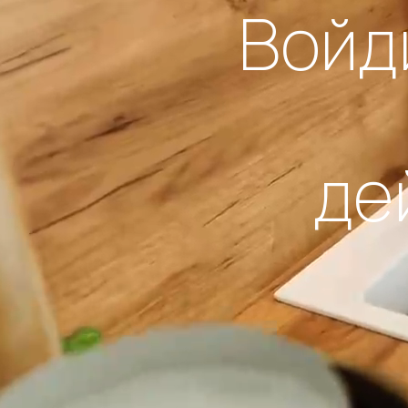
Войд
де