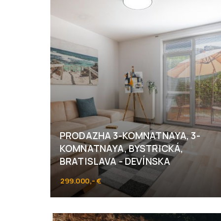
PRODAZHA 3-KOMNATNAYA, 3-
KOMNATNAYA, BYSTRICKÁ,
BRATISLAVA - DEVÍNSKA
299.000,- €
Bystrická, Bratislava - Devínska Nová Ves