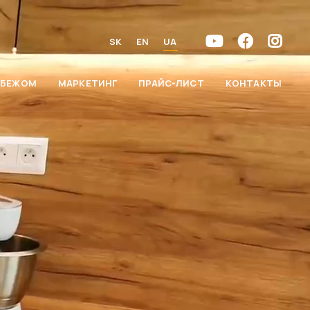
SK
EN
UA
УБЕЖОМ
МАРКЕТИНГ
ПРАЙС-ЛИСТ
КОНТАКТЫ