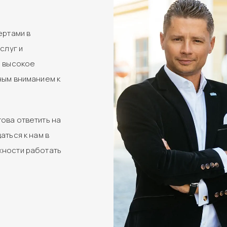
ертами в
слуг и
м высокое
ным вниманием к
ова ответить на
аться к нам в
жности работать