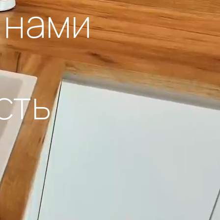
 нами
сть