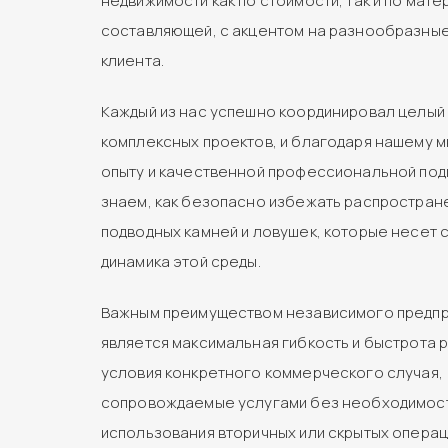
недвижимости как по стоимости, так и по мат
составляющей, с акцентом на разнообразны
клиента.
Каждый из нас успешно координировал целый
комплексных проектов, и благодаря нашему 
опыту и качественной профессиональной под
знаем, как безопасно избежать распростран
подводных камней и ловушек, которые несет 
динамика этой среды.
Важным преимуществом независимого предп
является максимальная гибкость и быстрота 
условия конкретного коммерческого случая,
сопровождаемые услугами без необходимос
использования вторичных или скрытых опера