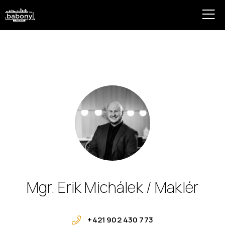
Mgr. Erik Michálek / Maklér
+421 902 430 773