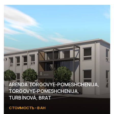
Kaštieľska, Kráľová pri Senci
ARENDA TORGOVYE-POMESHCHENIJA,
TORGOVYE-POMESHCHENIJA,
TURBÍNOVÁ, BRAT
СТОИМОСТЬ - В АН