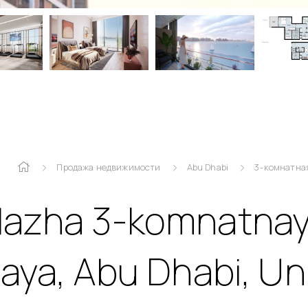
Продажа недвижимости
Abu Dhabi
3-комнатна
azha 3-komnatnay
ya, Abu Dhabi, Un