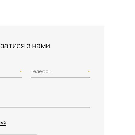
затися з нами
Телефон
ных
.