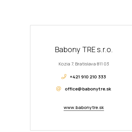
Babony TRE s.r.o.
Kozia 7, Bratislava 811 03
+421 910 210 333
office@babonytre.sk
www.babonytre.sk