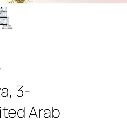
я
a, 3-
ited Arab