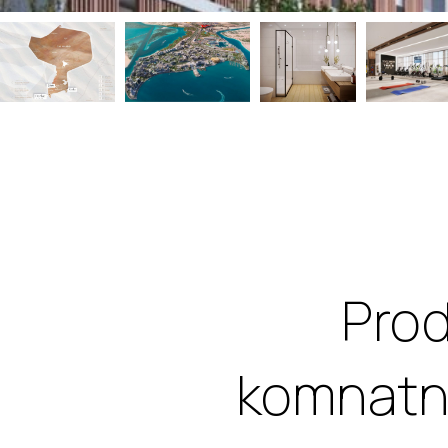
Prod
komnatna