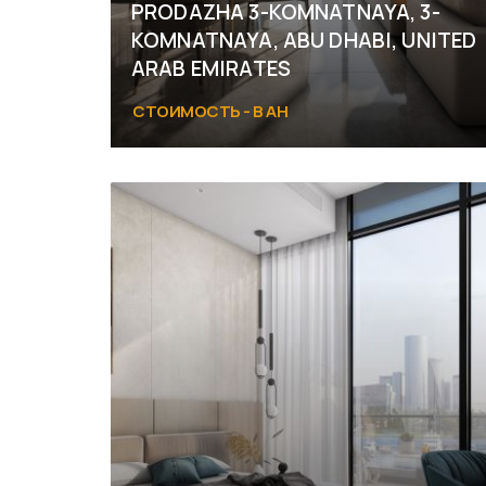
PRODAZHA 3-KOMNATNAYA, 3-
KOMNATNAYA, ABU DHABI, UNITED
ARAB EMIRATES
СТОИМОСТЬ - В АН
Abu Dhabi